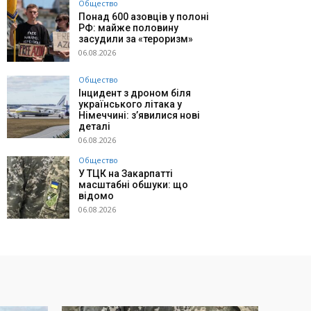
Общество
Понад 600 азовців у полоні
РФ: майже половину
засудили за «тероризм»
06.08.2026
Общество
Інцидент з дроном біля
українського літака у
Німеччині: з’явилися нові
деталі
06.08.2026
Общество
У ТЦК на Закарпатті
масштабні обшуки: що
відомо
06.08.2026