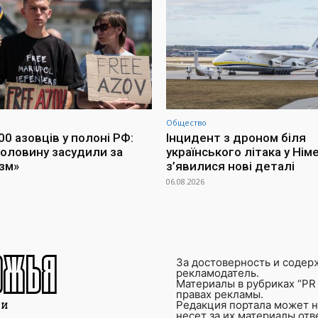
Общество
0 азовців у полоні РФ:
Інцидент з дроном біля
оловину засудили за
українського літака у Німе
зм»
з’явилися нові деталі
06.08.2026
За достоверность и содер
рекламодатель.
Материалы в рубриках “PR 
правах рекламы.
Редакция портала может не
несет за их материалы от