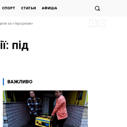
СПОРТ
СТАТЬИ
АФИША
дили за «тероризм»
ї: під
ВАЖЛИВО