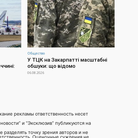
Общество
У ТЦК на Закарпатті масштабні
ччині:
обшуки: що відомо
06.08.2026
жание рекламы ответственность несет
новости” и “Эксклюзив” публикуются на
 разделять точку зрения авторов и не
ветственность. Оценочные суждения не