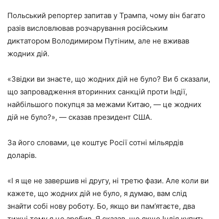
Польський репортер запитав у Трампа, чому він багато
разів висловлював розчарування російським
диктатором Володимиром Путіним, але не вживав
жодних дій.
«Звідки ви знаєте, що жодних дій не було? Ви б сказали,
що запровадження вторинних санкцій проти Індії,
найбільшого покупця за межами Китаю, — це жодних
дій не було?», — сказав президент США.
За його словами, це коштує Росії сотні мільярдів
доларів.
«І я ще не завершив ні другу, ні третю фази. Але коли ви
кажете, що жодних дій не було, я думаю, вам слід
знайти собі нову роботу. Бо, якщо ви пам’ятаєте, два
тижні тому я це зробив. Я сказав, що якщо Індія купить,