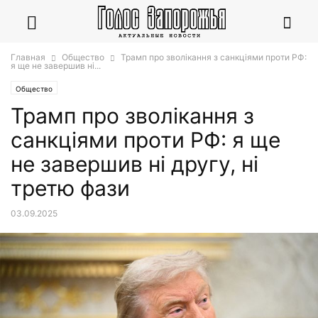
Главная
Общество
Трамп про зволікання з санкціями проти РФ:
я ще не завершив ні...
Общество
Трамп про зволікання з
санкціями проти РФ: я ще
не завершив ні другу, ні
третю фази
03.09.2025