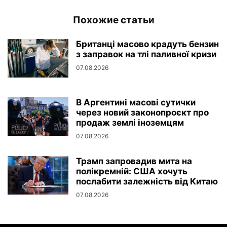
Похожие статьи
Британці масово крадуть бензин
з заправок на тлі паливної кризи
07.08.2026
В Аргентині масові сутички
через новий законопроєкт про
продаж землі іноземцям
07.08.2026
Трамп запровадив мита на
полікремній: США хочуть
послабити залежність від Китаю
07.08.2026