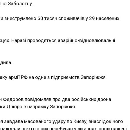
лію Заболотну.
ки знеструмлено 60 тисяч споживачів у 29 населених
сцях. Наразі проводяться аварійно-відновлювальні
дила.
ку армії РФ на одне з підприємств Запоріжжя.
ан Федоров повідомляв про два російських дрона
ічки Дніпро в напрямку Запоріжжя.
ія завдала масованого удару по Києву, внаслідок чого
раждали, дехто з них перебуває у лікарнях, пошкоджені