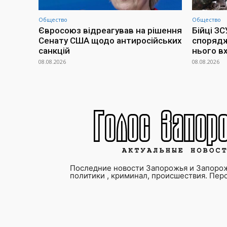
Общество
Общество
Євросоюз відреагував на рішення
Бійці З
Сенату США щодо антиросійських
спорядж
санкцій
нього в
08.08.2026
08.08.2026
Последние новости Запорожья и Запорож
политики , криминал, происшествия. Пер