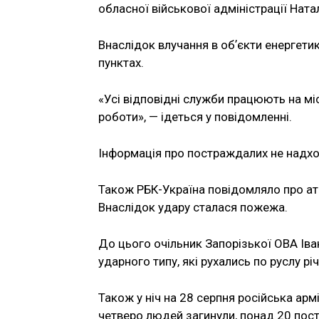
обласної військової адміністрації Ната
Внаслідок влучання в обʼєкти енергети
пунктах.
«Усі відповідні служби працюють на мі
роботи», — ідеться у повідомленні.
Інформація про постраждалих не надхо
Також РБК-Україна повідомляло про ата
Внаслідок удару сталася пожежа.
До цього очільник Запорізької ОВА Ів
ударного типу, які рухались по руслу р
Також у ніч на 28 серпня російська арм
четверо людей загинули, понад 20 пост