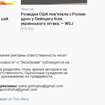
Общество
Розвідка США пов’язала з Росією
 цей
дрон у Лейпцигу біля
українського літака, — WSJ
08.08.2026
жание рекламы ответственность несет
новости” и “Эксклюзив” публикуются на
 разделять точку зрения авторов и не
ветственность. Оценочные суждения не
 доказыванию их правдивости.
 рекламы:
sales.gmhzpua@gmail.com
aporizhzha@gmail.com
ние от Тех-Авто