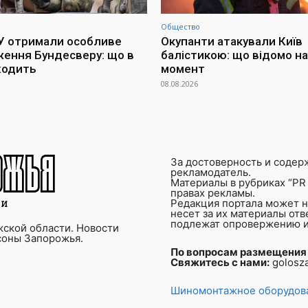
Общество
СУ отримали особливе
Окупанти атакували Київ
ення Бундесверу: що в
балістикою: що відомо на
ходить
момент
08.08.2026
За достоверность и содер
рекламодатель.
Материалы в рубриках “PR 
правах рекламы.
Редакция портала может не
несет за их материалы от
подлежат опровержению и
ской области. Новости
соны Запорожья.
По вопросам размещения
Свяжитесь с нами:
golosz
Шиномонтажное оборудова