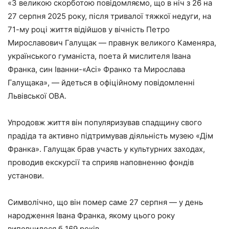
«З великою скорботою повідомляємо, що в ніч з 26 на
27 серпня 2025 року, після тривалої тяжкої недуги, на
71-му році життя відійшов у вічність Петро
Мирославович Галущак — правнук великого Каменяра,
українського гуманіста, поета й мислителя Івана
Франка, син Іванни-«Асі» Франко та Мирослава
Галущака», — йдеться в офіційному повідомленні
Львівської ОВА.
Упродовж життя він популяризував спадщину свого
прадіда та активно підтримував діяльність музею «Дім
Франка». Галущак брав участь у культурних заходах,
проводив екскурсії та сприяв наповненню фондів
установи.
Символічно, що він помер саме 27 серпня — у день
народження Івана Франка, якому цього року
виповнилося б 169 років.