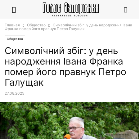
Главная
Общество
Символічний збіг: у день народження Івана
Франка помер його правнук Петро Галущак
Общество
Символічний збіг: у день
народження Івана Франка
помер його правнук Петро
Галущак
27.08.2025