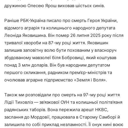
дружиною Олесею Ярош виховав шістьох синів.
Раніше РБК-Україна писало про смерть Героя України,
відомого аграрія та колишнього народного депутата
Леоніда Яковишина. Він помер 26 липня 2025 року після
тривалої хвороби на 87-му році життя. Яковишин
залишив заповітну волю бути похованим у власноруч
збудованому мавзолеї біля Бобровиці, який коштував
понад 3 млн доларів. Він був народним депутатом
першого скликання, радником прем’єр-міністрів та
очолював аграрне підприємство «Земля і Воля».
Також ми розповідали про смерть на 97-му році життя
Лідії Тиховліз — зв’язкової ОУН та колишньої політв’язня
радянських таборів. Вона пережила арешт НКВС,
заслання до Мордовії, працювала в Старому Самборі й
залишила по собі приклад незламності. Її онук нині воює