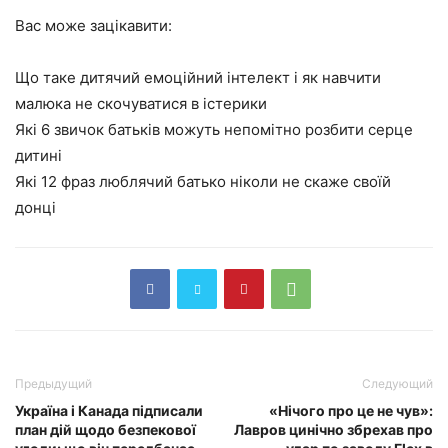
Вас може зацікавити:
Що таке дитячий емоційний інтелект і як навчити
малюка не скочуватися в істерики
Які 6 звичок батьків можуть непомітно розбити серце
дитині
Які 12 фраз люблячий батько ніколи не скаже своїй
донці
Предыдущий
Следующий
Україна і Канада підписали
«Нічого про це не чув»:
план дій щодо безпекової
Лавров цинічно збрехав про