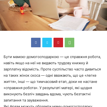
Бути мамою-домогосподаркою — це справжня робота,
навіть якщо на неї не видають трудову книжку й
зарплатну відомість. Проте суспільство часто дивиться
на таких жінок скоса — одні вважають, що це «легке
життя», інші — що тимчасовий етап, доки не настане
«справжня робота». У результаті матері, які щодня
виконують безліч завдань вдома, чують безтактні
запитання та зауваження.
Які фрази можуть образити маму-домогосподарку,