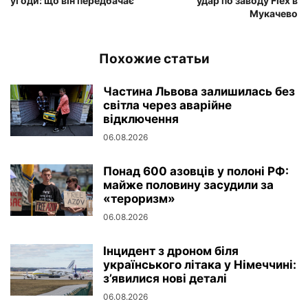
угоди: що він передбачає
удар по заводу Flex в
Мукачево
Похожие статьи
Частина Львова залишилась без
світла через аварійне
відключення
06.08.2026
Понад 600 азовців у полоні РФ:
майже половину засудили за
«тероризм»
06.08.2026
Інцидент з дроном біля
українського літака у Німеччині:
з’явилися нові деталі
06.08.2026