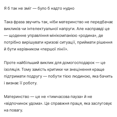
Я б так не зміг — було б надто нудно
Така фраза звучить так, ніби материнство не передбачає
викликів чи інтелектуальної напруги. Але насправді це
— щоденне управління мінікомпанією «родина», де
потрібно вирішувати кризові ситуації, приймати рішення
й бути керівником «першої лінії».
Проте найбільший виклик для домогосподарок — це
ізоляція. Тому замість критики чи знецінення краще
підтримати подругу — побути тією людиною, яка бачить
і визнає її роботу.
Материнство — це не «тимчасова пауза» й не
«відпочинок удома». Це справжня праця, яка заслуговує
на повагу.