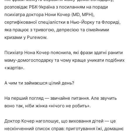
розповідає РБК-Україна з посиланням на поради
психіатра доктора Нони Кочер (MD, MPH),
сертифікованої спеціалістки в Нью-Йорку та Флориді,
яка працює з тривогою, депресією та сімейними
кризами у Purewow.
Психіатр Нона Кочер пояснила, які фрази здатні ранити
маму-домогосподарку та чому краще уникати подібних
«жартів».
А чим ти займаєшся цілий день?
На перший погляд — звичайне питання. Але звучить
воно так, ніби жінка «нічого не робить».
Доктор Кочер наголошує, що виховання дітей — це
нескінченний список справ: приготування їжі, домашнє