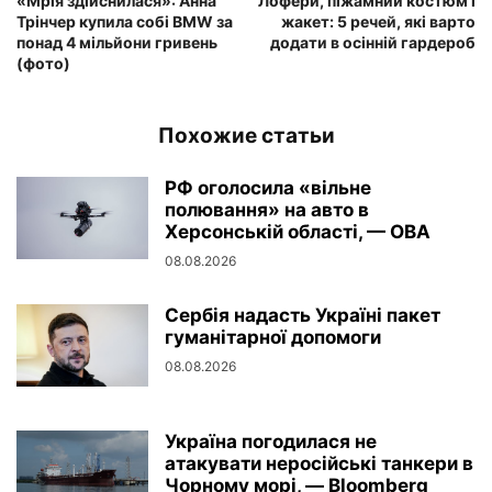
«Мрія здійснилася»: Анна
Лофери, піжамний костюм і
Трінчер купила собі BMW за
жакет: 5 речей, які варто
понад 4 мільйони гривень
додати в осінній гардероб
(фото)
Похожие статьи
РФ оголосила «вільне
полювання» на авто в
Херсонській області, — ОВА
08.08.2026
Сербія надасть Україні пакет
гуманітарної допомоги
08.08.2026
Україна погодилася не
атакувати неросійські танкери в
Чорному морі, — Bloomberg