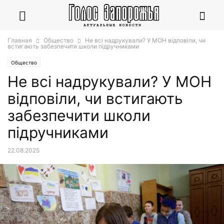
Главная
Общество
Не всі надрукували? У МОН відповіли, чи
встигають забезпечити школи підручниками
Общество
Не всі надрукували? У МОН
відповіли, чи встигають
забезпечити школи
підручниками
22.08.2025