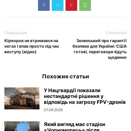
Предыдущий
Следующий
Кіркоров не втримався на
Зеленський про гарантії
ногах і впав просто під час
безпеки для України: США
виступу (відео)
готові, переговори йдуть
щоденно
Похожие статьи
У Нацгвардії показали
нестандартні рішення у
відповідь на загрозу FPV-дронів
07.08.2026
Який вигляд має стадіон
«Чорноморець» після