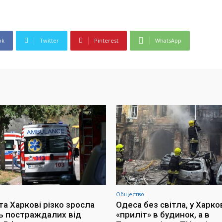
ok
Twitter
Pinterest
WhatsApp
Общество
та Харкові різко зросла
Одеса без світла, у Харко
ть постраждалих від
«приліт» в будинок, а в