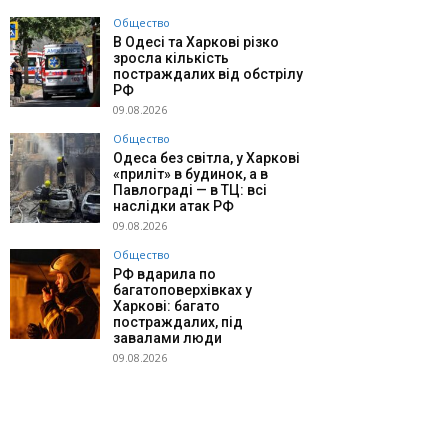
Общество
В Одесі та Харкові різко
зросла кількість
постраждалих від обстрілу
РФ
09.08.2026
Общество
Одеса без світла, у Харкові
«приліт» в будинок, а в
Павлограді — в ТЦ: всі
наслідки атак РФ
09.08.2026
Общество
РФ вдарила по
багатоповерхівках у
Харкові: багато
постраждалих, під
завалами люди
09.08.2026