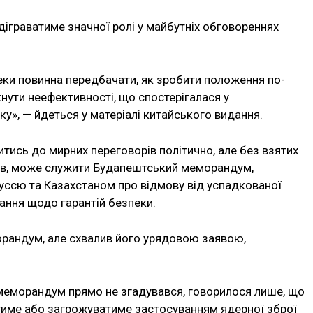
ідіграватиме значної ролі у майбутніх обговореннях
пеки повинна передбачати, як зробити положення по-
ути неефективності, що спостерігалася у
», — йдеться у матеріалі китайського видання.
ись до мирних переговорів політично, але без взятих
иків, може служити Будапештський меморандум,
руссю та Казахстаном про відмову від успадкованої
зання щодо гарантій безпеки.
рандум, але схвалив його урядовою заявою,
й меморандум прямо не згадувався, говорилося лише, що
тиме або загрожуватиме застосуванням ядерної зброї