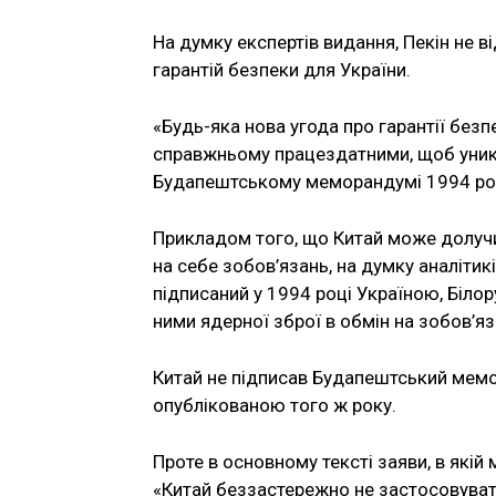
На думку експертів видання, Пекін не в
гарантій безпеки для України.
«Будь-яка нова угода про гарантії без
справжньому працездатними, щоб уникн
Будапештському меморандумі 1994 року
Прикладом того, що Китай може долучит
на себе зобов’язань, на думку аналіт
підписаний у 1994 році Україною, Біло
ними ядерної зброї в обмін на зобов’я
Китай не підписав Будапештський мемо
опублікованою того ж року.
Проте в основному тексті заяви, в які
«Китай беззастережно не застосовува