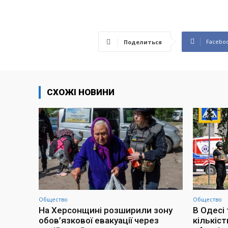
Facebo
Поделиться
СХОЖІ НОВИНИ
Общество
Общество
На Херсонщині розширили зону
В Одесі 
обов’язкової евакуації через
кількіс