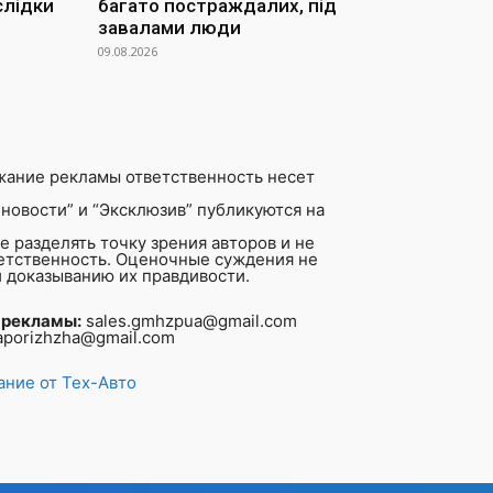
слідки
багато постраждалих, під
завалами люди
09.08.2026
жание рекламы ответственность несет
новости” и “Эксклюзив” публикуются на
 разделять точку зрения авторов и не
ветственность. Оценочные суждения не
 доказыванию их правдивости.
 рекламы:
sales.gmhzpua@gmail.com
aporizhzha@gmail.com
ние от Тех-Авто