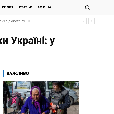
СПОРТ
СТАТЬИ
АФИША
лих від обстрілу РФ
и Україні: у
ВАЖЛИВО