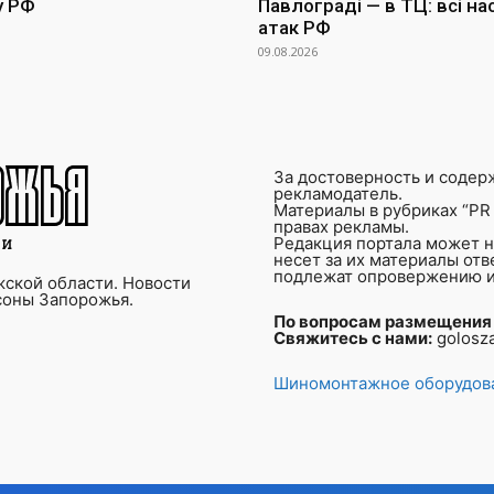
у РФ
Павлограді — в ТЦ: всі на
атак РФ
09.08.2026
За достоверность и содер
рекламодатель.
Материалы в рубриках “PR 
правах рекламы.
Редакция портала может не
несет за их материалы от
подлежат опровержению и
ской области. Новости
соны Запорожья.
По вопросам размещения
Свяжитесь с нами:
golosz
Шиномонтажное оборудова