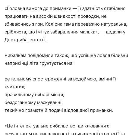
«Головна вимога до приманки — її здатність стабільно
працювати на високій швидкості проводки, не
збиваючись з гри. Колірна гама переважно натуральна,
срібляста, що імітує забарвлення малька», — додали у
Держрибагентстві.
Рибалкам повідомили також, що успішна ловля білизни
наприкінці літа ґрунтується на:
ретельному спостереженні за водоймою, вмінні її
«читати»;
правильному виборі місця;
бездоганному маскуванні;
технічно грамотній подачі відповідної приманки.
«Це інтелектуальне рибальство, де клювання є
результатом не випадковості, а виваженої стратегії та