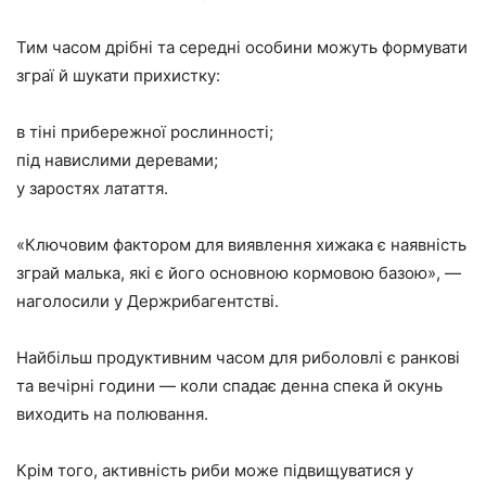
Тим часом дрібні та середні особини можуть формувати
зграї й шукати прихистку:
в тіні прибережної рослинності;
під навислими деревами;
у заростях латаття.
«Ключовим фактором для виявлення хижака є наявність
зграй малька, які є його основною кормовою базою», —
наголосили у Держрибагентстві.
Найбільш продуктивним часом для риболовлі є ранкові
та вечірні години — коли спадає денна спека й окунь
виходить на полювання.
Крім того, активність риби може підвищуватися у