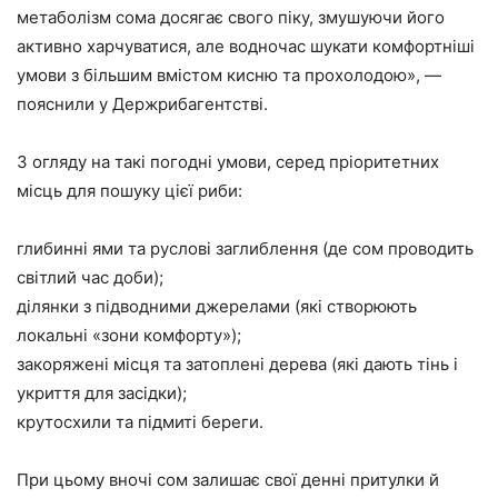
метаболізм сома досягає свого піку, змушуючи його
активно харчуватися, але водночас шукати комфортніші
умови з більшим вмістом кисню та прохолодою», —
пояснили у Держрибагентстві.
З огляду на такі погодні умови, серед пріоритетних
місць для пошуку цієї риби:
глибинні ями та руслові заглиблення (де сом проводить
світлий час доби);
ділянки з підводними джерелами (які створюють
локальні «зони комфорту»);
закоряжені місця та затоплені дерева (які дають тінь і
укриття для засідки);
крутосхили та підмиті береги.
При цьому вночі сом залишає свої денні притулки й