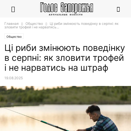
Главная
Общество
Ці риби змінюють поведінку в серпні: як
зловити трофей і не нарватись...
Общество
Ці риби змінюють поведінку
в серпні: як зловити трофей
і не нарватись на штраф
19.08.2025