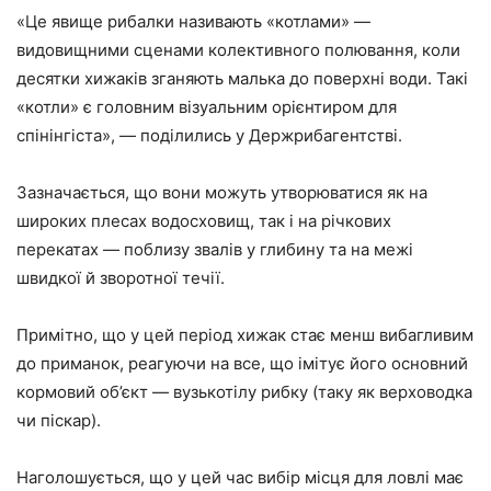
«Це явище рибалки називають «котлами» —
видовищними сценами колективного полювання, коли
десятки хижаків зганяють малька до поверхні води. Такі
«котли» є головним візуальним орієнтиром для
спінінгіста», — поділились у Держрибагентстві.
Зазначається, що вони можуть утворюватися як на
широких плесах водосховищ, так і на річкових
перекатах — поблизу звалів у глибину та на межі
швидкої й зворотної течії.
Примітно, що у цей період хижак стає менш вибагливим
до приманок, реагуючи на все, що імітує його основний
кормовий об’єкт — вузькотілу рибку (таку як верховодка
чи піскар).
Наголошується, що у цей час вибір місця для ловлі має