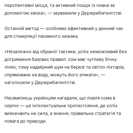
перспективні місця, та активний пошук із човна за
допомогою квока», — зауважили у Держрибагентстві.
Останній метод — особливо ефективний у денний час
для стимуляції пасивного хижака.
«Незалежно від обраної тактики, успіх неможливий без
дотримання базових правил: сом має чутливу бічну
лінію, тому надмірний шум на березі та світло ліхтарів,
спрямоване на воду, можуть його злякати», —
наголосили у Держрибагентстві.
Насамкінець українцям нагадали, що ловля сома в
серпні — це інтелектуальне протистояння, де успіх
визначають не сила, а знання, правильна стратегія та
повага до природи.