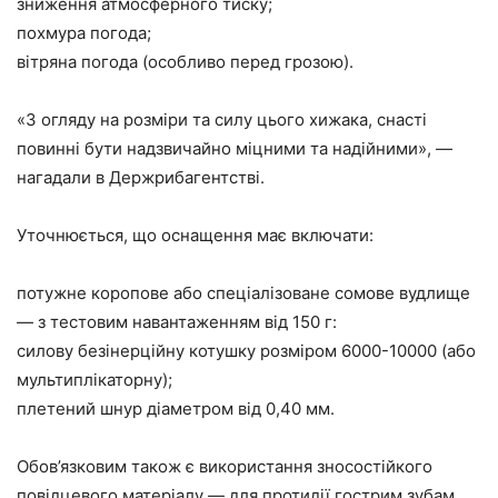
зниження атмосферного тиску;
похмура погода;
вітряна погода (особливо перед грозою).
«З огляду на розміри та силу цього хижака, снасті
повинні бути надзвичайно міцними та надійними», —
нагадали в Держрибагентстві.
Уточнюється, що оснащення має включати:
потужне коропове або спеціалізоване сомове вудлище
— з тестовим навантаженням від 150 г:
силову безінерційну котушку розміром 6000-10000 (або
мультиплікаторну);
плетений шнур діаметром від 0,40 мм.
Обов’язковим також є використання зносостійкого
повідцевого матеріалу — для протидії гострим зубам