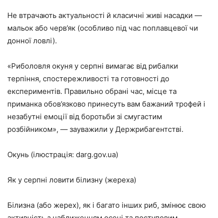
Не втрачають актуальності й класичні живі насадки —
мальок або черв’як (особливо під час поплавцевої чи
донної ловлі).
«Риболовля окуня у серпні вимагає від рибалки
терпіння, спостережливості та готовності до
експериментів. Правильно обрані час, місце та
приманка обов’язково принесуть вам бажаний трофей і
незабутні емоції від боротьби зі смугастим
розбійником», — зауважили у Держрибагентстві.
Окунь (ілюстрація: darg.gov.ua)
Як у серпні ловити білизну (жереха)
Білизна (або жерех), як і багато інших риб, змінює свою
активність з наближенням осені та поступовим