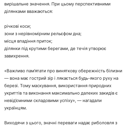
вирішальне значення. При цьому перспективними
ділянками вважаються:
річкові коси;
зони з нерівномірним рельєфом дна;
місця впадіння приток;
ділянки під крутими берегами, де течія утворює
завихрення.
«Важливо пам’ятати про виняткову обережність білизни
— вона має гострий зір і лякається будь-якого руху на
березі. Тому маскування, використання природних
укриттів та виконання максимально далеких закидів є
невід’ємними складовими успіху», — нагадали
українцям.
Виходячи з цього, значні переваги надає риболовля з