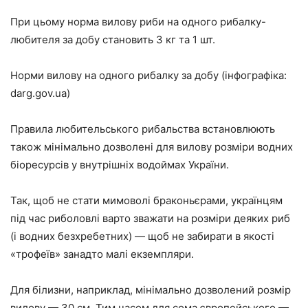
При цьому норма вилову риби на одного рибалку-
любителя за добу становить 3 кг та 1 шт.
Норми вилову на одного рибалку за добу (інфографіка:
darg.gov.ua)
Правила любительського рибальства встановлюють
також мінімально дозволені для вилову розміри водних
біоресурсів у внутрішніх водоймах України.
Так, щоб не стати мимоволі браконьєрами, українцям
під час риболовлі варто зважати на розміри деяких риб
(і водних безхребетних) — щоб не забирати в якості
«трофеїв» занадто малі екземпляри.
Для білизни, наприклад, мінімально дозволений розмір
вилову — 30 см. Тим часом для сома європейського —