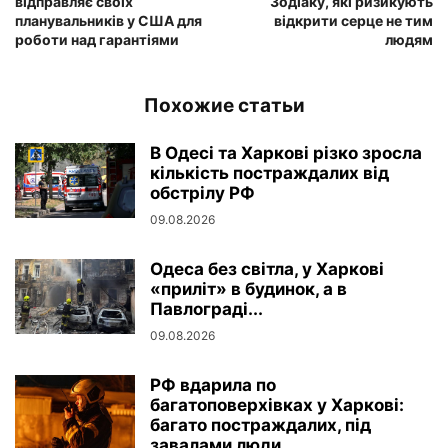
відправляє своїх
Зодіаку, які ризикують
планувальників у США для
відкрити серце не тим
роботи над гарантіями
людям
Похожие статьи
В Одесі та Харкові різко зросла
кількість постраждалих від
обстрілу РФ
09.08.2026
Одеса без світла, у Харкові
«приліт» в будинок, а в
Павлограді...
09.08.2026
РФ вдарила по
багатоповерхівках у Харкові:
багато постраждалих, під
завалами люди