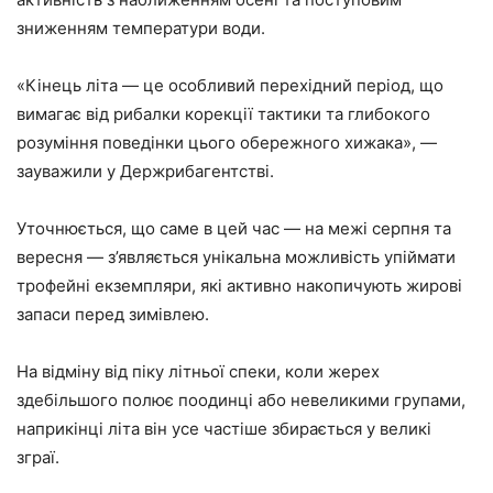
зниженням температури води.
«Кінець літа — це особливий перехідний період, що
вимагає від рибалки корекції тактики та глибокого
розуміння поведінки цього обережного хижака», —
зауважили у Держрибагентстві.
Уточнюється, що саме в цей час — на межі серпня та
вересня — з’являється унікальна можливість упіймати
трофейні екземпляри, які активно накопичують жирові
запаси перед зимівлею.
На відміну від піку літньої спеки, коли жерех
здебільшого полює поодинці або невеликими групами,
наприкінці літа він усе частіше збирається у великі
зграї.