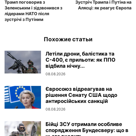
Трамп поговорив з
Зустріч Трампа і Путіна на
Зеленським і зідзвонився з
Алясці: як реагує Європа
лідерами НАТО після
зустрічі з Путіним
Похожие статьи
Летіли дрони, балістика та
С-400, є прильоти: як ППО
відбила нічну...
08.08.2026
Євросоюз відреагував на
рішення Сенату США щодо
антиросійських санкцій
08.08.2026
Бійці ЗСУ отримали особливе
спорядження Бундесверу: що в