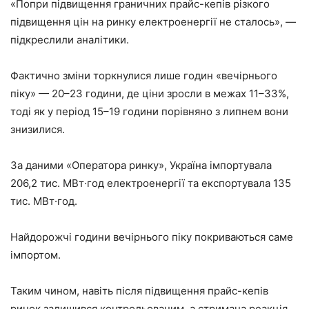
«Попри підвищення граничних прайс-кепів різкого
підвищення цін на ринку електроенергії не сталось», —
підкреслили аналітики.
Фактично зміни торкнулися лише годин «вечірнього
піку» — 20–23 години, де ціни зросли в межах 11–33%,
тоді як у період 15–19 години порівняно з липнем вони
знизилися.
За даними «Оператора ринку», Україна імпортувала
206,2 тис. МВт·год електроенергії та експортувала 135
тис. МВт·год.
Найдорожчі години вечірнього піку покриваються саме
імпортом.
Таким чином, навіть після підвищення прайс-кепів
ринок залишився контрольованим, а стримана реакція