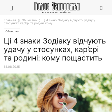
Главная
Общество
Ці 4 знаки Зодіаку відчують удачу у
стосунках, кар’єрі та родині: кому...
Общество
Ці 4 знаки Зодіаку відчують
удачу у стосунках, кар’єрі
та родині: кому пощастить
14.08.2025