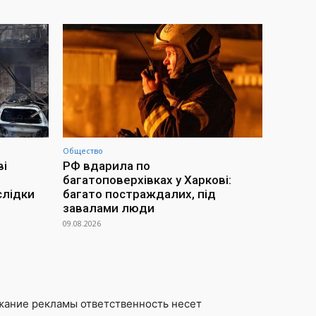
Общество
ві
РФ вдарила по
багатоповерхівках у Харкові:
слідки
багато постраждалих, під
завалами люди
09.08.2026
жание рекламы ответственность несет