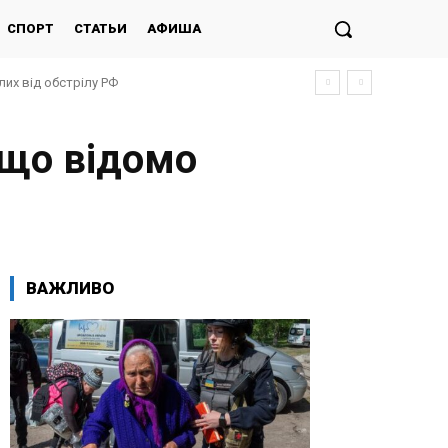
СПОРТ
СТАТЬИ
АФИША
лих від обстрілу РФ
 що відомо
ВАЖЛИВО