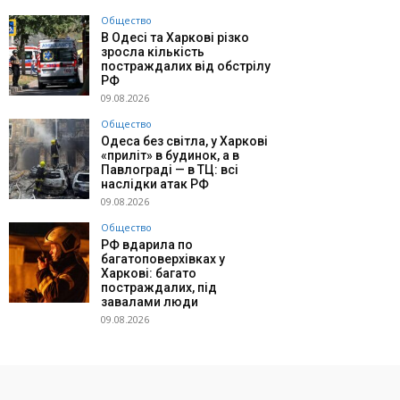
Общество
В Одесі та Харкові різко
зросла кількість
постраждалих від обстрілу
РФ
09.08.2026
Общество
Одеса без світла, у Харкові
«приліт» в будинок, а в
Павлограді — в ТЦ: всі
наслідки атак РФ
09.08.2026
Общество
РФ вдарила по
багатоповерхівках у
Харкові: багато
постраждалих, під
завалами люди
09.08.2026