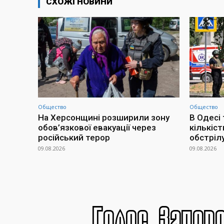
СХОЖІ НОВИНИ
Общество
Общество
На Херсонщині розширили зону
В Одесі 
обов’язкової евакуації через
кількіс
російський терор
обстріл
09.08.2026
09.08.2026