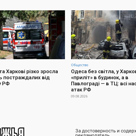
Общество
та Харкові різко зросла
Одеса без світла, у Харко
ть постраждалих від
«приліт» в будинок, а в
у РФ
Павлограді — в ТЦ: всі на
атак РФ
09.08.2026
За достоверность и содер
рекламодатель.