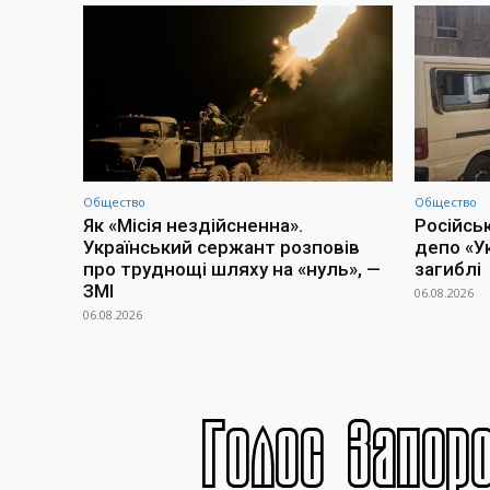
Общество
Общество
Як «Місія нездійсненна».
Російсь
Український сержант розповів
депо «У
про труднощі шляху на «нуль», —
загиблі
ЗМІ
06.08.2026
06.08.2026