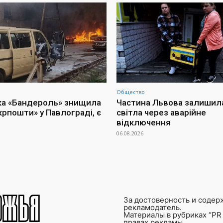
Общество
ка «Бандероль» знищила
Частина Львова залишил
крпошти» у Павлограді, є
світла через аварійне
відключення
06.08.2026
За достоверность и содер
рекламодатель.
Материалы в рубриках “PR 
правах рекламы.