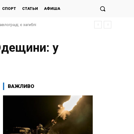
СПОРТ
СТАТЬИ
АФИША
влограді, є загиблі
Одещини: у
ВАЖЛИВО