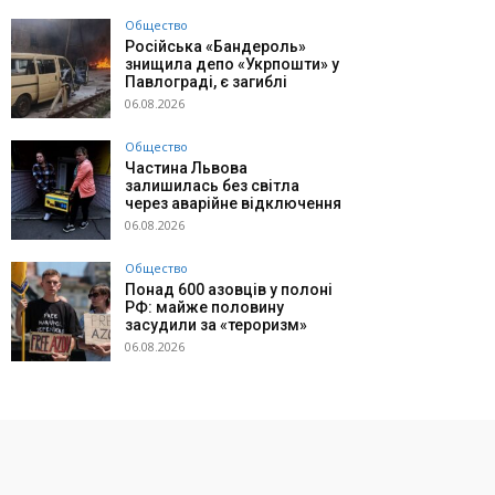
Общество
Російська «Бандероль»
знищила депо «Укрпошти» у
Павлограді, є загиблі
06.08.2026
Общество
Частина Львова
залишилась без світла
через аварійне відключення
06.08.2026
Общество
Понад 600 азовців у полоні
РФ: майже половину
засудили за «тероризм»
06.08.2026