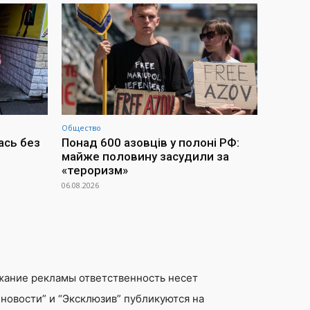
Общество
ась без
Понад 600 азовців у полоні РФ:
майже половину засудили за
«тероризм»
06.08.2026
жание рекламы ответственность несет
новости” и “Эксклюзив” публикуются на