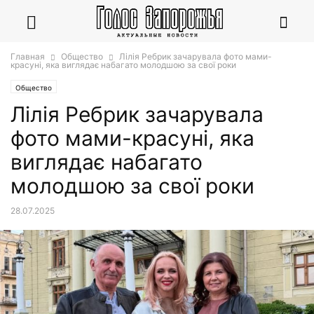
Главная
Общество
Лілія Ребрик зачарувала фото мами-
красуні, яка виглядає набагато молодшою за свої роки
Общество
Лілія Ребрик зачарувала
фото мами-красуні, яка
виглядає набагато
молодшою за свої роки
28.07.2025