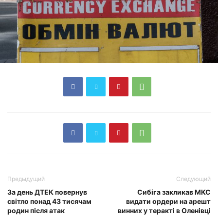
Предыдущий
Следующий
За день ДТЕК повернув
Сибіга закликав МКС
світло понад 43 тисячам
видати ордери на арешт
родин після атак
винних у теракті в Оленівці