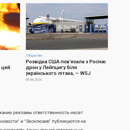
Общество
Розвідка США пов’язала з Росією
 цей
дрон у Лейпцигу біля
українського літака, — WSJ
08.08.2026
жание рекламы ответственность несет
новости” и “Эксклюзив” публикуются на
 разделять точку зрения авторов и не