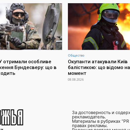
Общество
СУ отримали особливе
Окупанти атакували Київ
ення Бундесверу: що в
балістикою: що відомо на
ходить
момент
08.08.2026
За достоверность и содер
рекламодатель.
Материалы в рубриках “PR 
правах рекламы.
Редакция портала может не