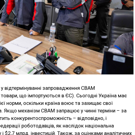
 у відтермінуванні запровадження СВАМ
товари, що імпортуються в ЄС). Сьогодні Україна має
ієї норми, оскільки країна воює та захищає свої
ра. Якщо механізм СВАМ запрацює у чинні терміни – за
атить конкурентоспроможність – відповідно, і
Федерації роботодавців, як наслідок національна
і $2,7 млрд. інвестицій. Також, за оцінками аналітичних