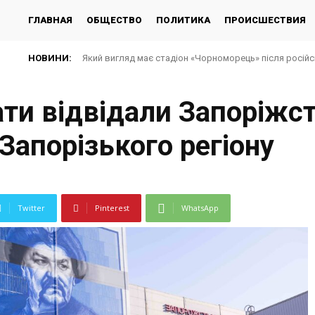
ГЛАВНАЯ
ОБЩЕСТВО
ПОЛИТИКА
ПРОИСШЕСТВИЯ
НОВИНИ:
Який вигляд має стадіон «Чорноморець» після російської
Удар по стадіону «Чорноморець» в Одесі: що відомо 
ати відвідали Запоріжс
Запорізького регіону
Twitter
Pinterest
WhatsApp