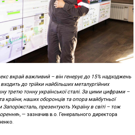
кс вкрай важливий – він генерує до 15% надходжень
 входить до трійки найбільших металургійних
у третю тонну української сталі. За цими цифрами –
та країни, наших оборонців та опора майбутньої
м Запоріжсталь, презентують Україну в світі – тож
ворення
», — зазначив в.о. Генерального директора
ченко.