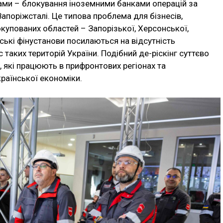
лами – блокування іноземними банками операцій за
поріжсталі. Це типова проблема для бізнесів,
окупованих областей – Запорізької, Херсонської,
ські фінустанови посилаються на відсутність
таких територій України. Подібний де-ріскінг суттєво
, які працюють в прифронтових регіонах та
країнської економіки.