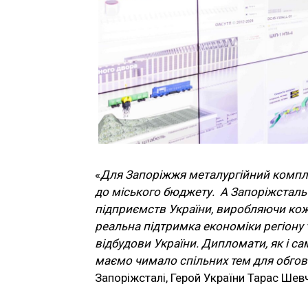
«
Для Запоріжжя металургійний компле
до міського бюджету. А Запоріжсталь
підприємств України, виробляючи кожн
реальна підтримка економіки регіону 
відбудови України. Дипломати, як і са
маємо чимало спільних тем для обго
Запоріжсталі, Герой України Тарас Шев