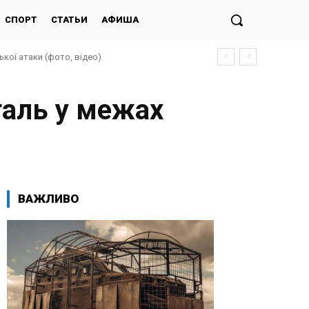
СПОРТ
СТАТЬИ
АФИША
 атаки (фото, відео)
про атаку ворога за день до матчу УПЛ
таль у межах
ВАЖЛИВО