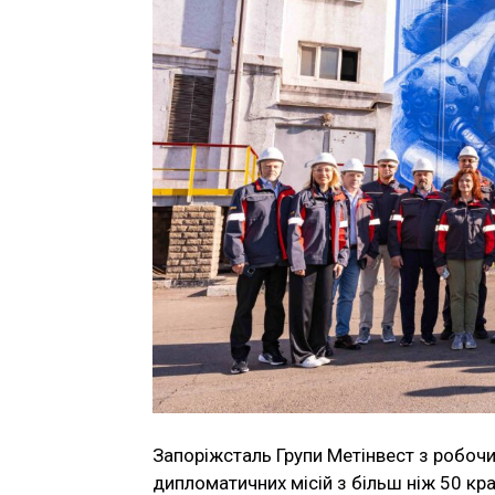
Запоріжсталь Групи Метінвест з робочи
дипломатичних місій з більш ніж 50 країн