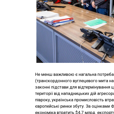
Не менш важливою є нагальна потреба
(транскордонного вуглецевого мита на 
законні підстави для відтермінування ц
території від нападницьких дій агресо
півроку, українська промисловість втр
європейські ринки збуту. За оцінками 
економіка втратить $4,7 млрд. експорту 