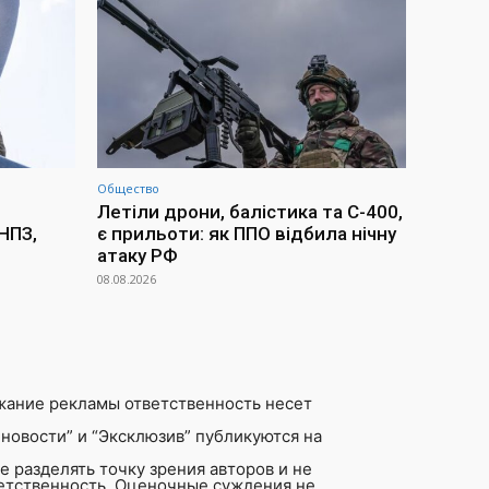
Общество
Летіли дрони, балістика та С-400,
НПЗ,
є прильоти: як ППО відбила нічну
атаку РФ
08.08.2026
жание рекламы ответственность несет
новости” и “Эксклюзив” публикуются на
 разделять точку зрения авторов и не
ветственность. Оценочные суждения не