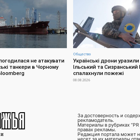
Общество
 погодилася не атакувати
Українські дрони уразили
ські танкери в Чорному
Ільський та Сизранський 
 Bloomberg
спалахнули пожежі
08.08.2026
За достоверность и содер
рекламодатель.
Материалы в рубриках “PR 
правах рекламы.
Редакция портала может не
несет за их материалы от