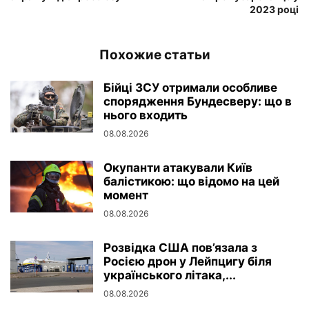
2023 році
Похожие статьи
Бійці ЗСУ отримали особливе
спорядження Бундесверу: що в
нього входить
08.08.2026
Окупанти атакували Київ
балістикою: що відомо на цей
момент
08.08.2026
Розвідка США пов’язала з
Росією дрон у Лейпцигу біля
українського літака,...
08.08.2026