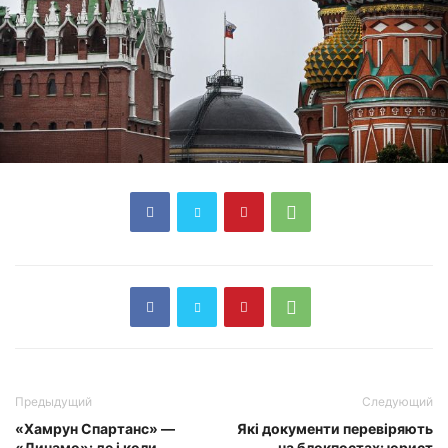
Предыдущий
Следующий
«Хамрун Спартанс» —
Які документи перевіряють
«Динамо»: де і коли
на блокпостах: юрист