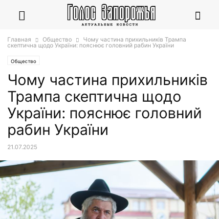
Главная
Общество
Чому частина прихильників Трампа
скептична щодо України: пояснює головний рабин України
Общество
Чому частина прихильників
Трампа скептична щодо
України: пояснює головний
рабин України
21.07.2025