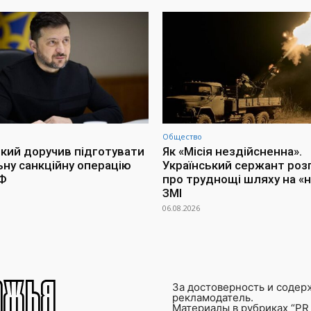
Общество
кий доручив підготувати
Як «Місія нездійсненна».
ьну санкційну операцію
Український сержант роз
РФ
про труднощі шляху на «н
ЗМІ
06.08.2026
За достоверность и содер
рекламодатель.
Материалы в рубриках “PR 