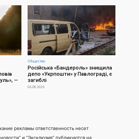
Общество
Російська «Бандероль» знищила
повів
депо «Укрпошти» у Павлограді, є
уль», —
загиблі
06.08.2026
жание рекламы ответственность несет
новости” и “Эксклюзив” публикуются на