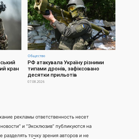
Общество
йський
РФ атакувала Україну різними
ий кран
типами дронів, зафіксовано
десятки прильотів
07.08.2026
жание рекламы ответственность несет
новости” и “Эксклюзив” публикуются на
 разделять точку зрения авторов и не