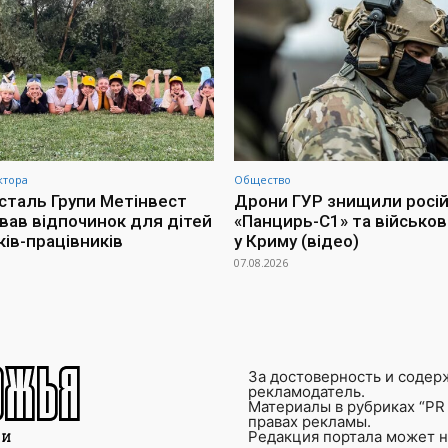
ктора
Общество
сталь Групи Метінвест
Дрони ГУР знищили росі
ував відпочинок для дітей
«Панцирь-С1» та військов
ків-працівників
у Криму (відео)
07.08.2026
За достоверность и содер
рекламодатель.
Материалы в рубриках “PR 
правах рекламы.
Редакция портала может не