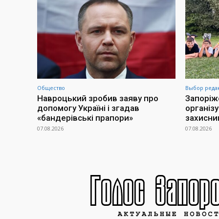
Общество
Выбор реда
Навроцький зробив заяву про
Запоріж
допомогу Україні і згадав
організ
«бандерівські прапори»
захисни
07.08.2026
07.08.2026