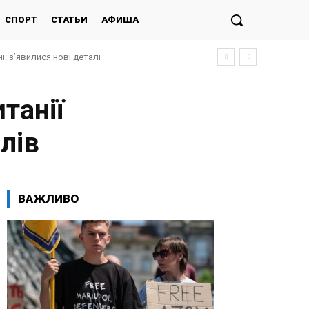
СПОРТ
СТАТЬИ
АФИША
і: з’явилися нові деталі
танії
лів
ВАЖЛИВО