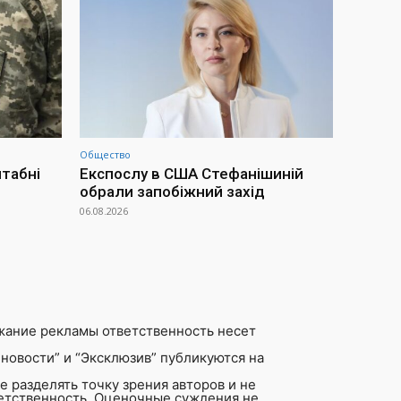
Общество
штабні
Експослу в США Стефанішиній
обрали запобіжний захід
06.08.2026
жание рекламы ответственность несет
новости” и “Эксклюзив” публикуются на
 разделять точку зрения авторов и не
ветственность. Оценочные суждения не