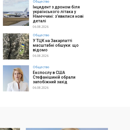
Общество
Інцидент з дроном біля
українського літака у
Німеччині: з’явилися нові
деталі
06.08.2026
Общество
У ТЦК на Закарпатті
масштабні обшуки: що
відомо
06.08.2026
Общество
Експослу в США
Стефанішиній обрали
запобіжний захід
06.08.2026