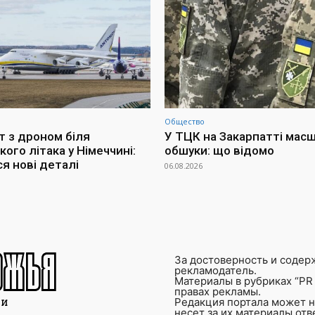
Общество
т з дроном біля
У ТЦК на Закарпатті мас
кого літака у Німеччині:
обшуки: що відомо
я нові деталі
06.08.2026
За достоверность и содер
рекламодатель.
Материалы в рубриках “PR 
правах рекламы.
Редакция портала может не
несет за их материалы от