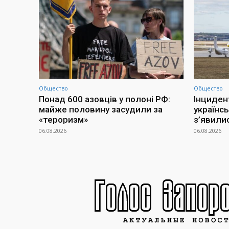
Общество
Общество
Понад 600 азовців у полоні РФ:
Інциден
майже половину засудили за
українсь
«тероризм»
з’явилис
06.08.2026
06.08.2026