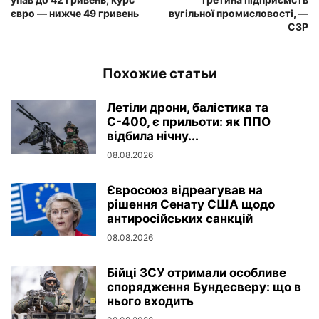
євро — нижче 49 гривень
вугільної промисловості, —
СЗР
Похожие статьи
Летіли дрони, балістика та
С-400, є прильоти: як ППО
відбила нічну...
08.08.2026
Євросоюз відреагував на
рішення Сенату США щодо
антиросійських санкцій
08.08.2026
Бійці ЗСУ отримали особливе
спорядження Бундесверу: що в
нього входить