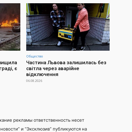
Общество
знищила
Частина Львова залишилась без
раді, є
світла через аварійне
відключення
06.08.2026
жание рекламы ответственность несет
новости” и “Эксклюзив” публикуются на