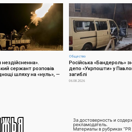
Общество
я нездійсненна».
Російська «Бандероль» 
ький сержант розповів
депо «Укрпошти» у Павлог
днощі шляху на «нуль», —
загиблі
06.08.2026
За достоверность и содер
рекламодатель.
Материалы в рубриках “PR 