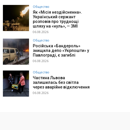
Общество
Як «Місія нездійсненна».
Український сержант
розповів про труднощі
шляху на «нуль», — ЗМІ
06.08.2026
Общество
Російська «Бандероль»
знищила депо «Укрпошти» у
Павлограді, є загиблі
06.08.2026
Общество
Частина Львова
залишилась без світла
через аварійне відключення
06.08.2026