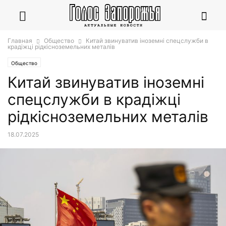
Главная
Общество
Китай звинуватив іноземні спецслужби в
крадіжці рідкісноземельних металів
Общество
Китай звинуватив іноземні
спецслужби в крадіжці
рідкісноземельних металів
18.07.2025