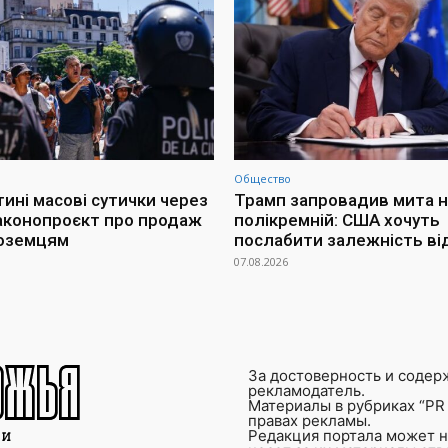
Общество
тині масові сутички через
Трамп запровадив мита н
аконопроєкт про продаж
полікремній: США хочуть
ноземцям
послабити залежність ві
07.08.2026
За достоверность и содер
рекламодатель.
Материалы в рубриках “PR 
правах рекламы.
Редакция портала может не