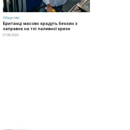
Общество
Британці масово крадуть бензин з
заправок на тлі паливної кризи
07.08.2026