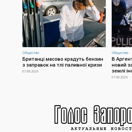
Общество
Общество
Британці масово крадуть бензин
В Арген
з заправок на тлі паливної кризи
новий з
землі і
07.08.2026
07.08.2026