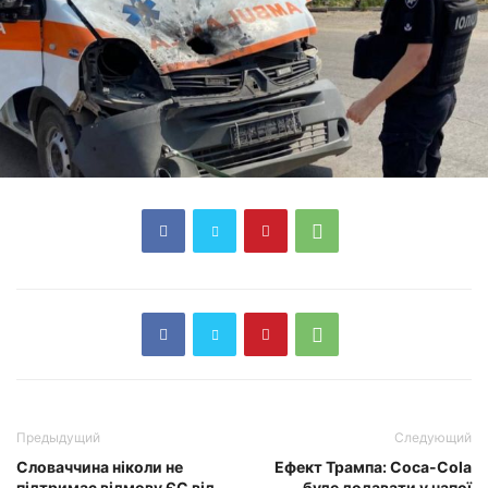
Предыдущий
Следующий
Словаччина ніколи не
Ефект Трампа: Coca-Cola
підтримає відмову ЄС від
буде додавати у напої