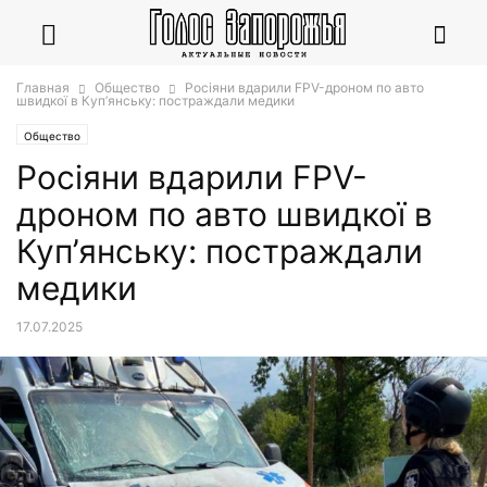
Главная
Общество
Росіяни вдарили FPV-дроном по авто
швидкої в Куп’янську: постраждали медики
Общество
Росіяни вдарили FPV-
дроном по авто швидкої в
Куп’янську: постраждали
медики
17.07.2025