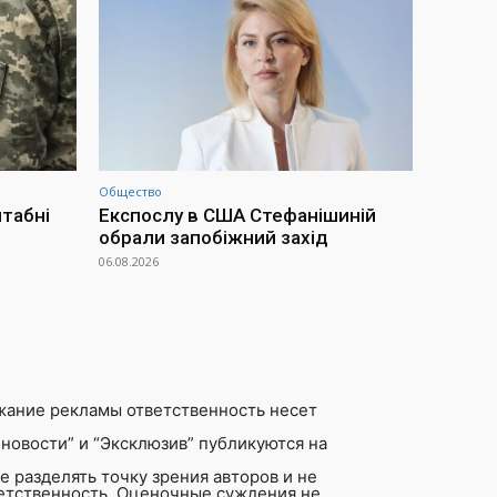
Общество
штабні
Експослу в США Стефанішиній
обрали запобіжний захід
06.08.2026
жание рекламы ответственность несет
новости” и “Эксклюзив” публикуются на
 разделять точку зрения авторов и не
ветственность. Оценочные суждения не