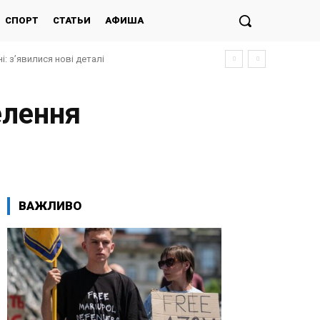
СПОРТ
СТАТЬИ
АФИША
і: з’явилися нові деталі
елення
ВАЖЛИВО