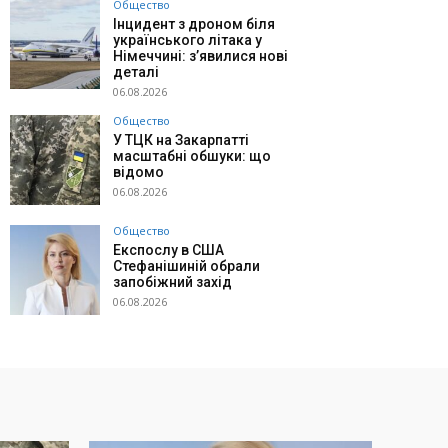
Общество
Інцидент з дроном біля
українського літака у
Німеччині: з’явилися нові
деталі
06.08.2026
Общество
У ТЦК на Закарпатті
масштабні обшуки: що
відомо
06.08.2026
Общество
Експослу в США
Стефанішиній обрали
запобіжний захід
06.08.2026