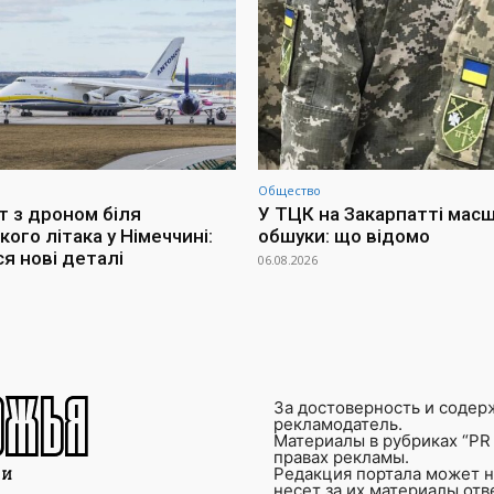
Общество
т з дроном біля
У ТЦК на Закарпатті мас
кого літака у Німеччині:
обшуки: що відомо
я нові деталі
06.08.2026
За достоверность и содер
рекламодатель.
Материалы в рубриках “PR 
правах рекламы.
Редакция портала может не
несет за их материалы от