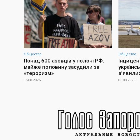
Общество
Общество
Понад 600 азовців у полоні РФ:
Інциден
майже половину засудили за
українсь
«тероризм»
з’явилис
06.08.2026
06.08.2026