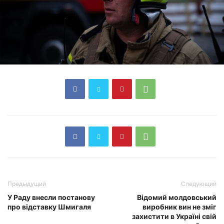
Предыдущий
Следующий
У Раду внесли постанову
Відомий молдовський
про відставку Шмигаля
виробник вин не зміг
захистити в Україні свій