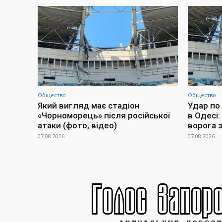
Общество
Общество
Який вигляд має стадіон
Удар по
«Чорноморець» після російської
в Одесі:
атаки (фото, відео)
ворога 
07.08.2026
07.08.2026