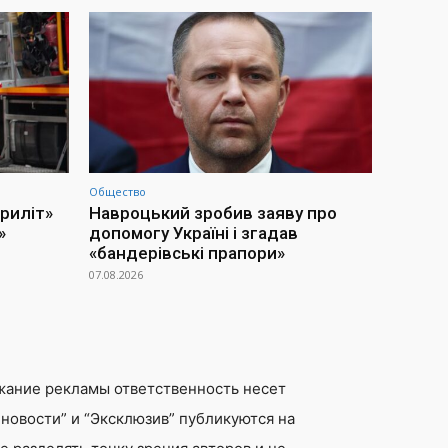
Общество
приліт»
Навроцький зробив заяву про
»
допомогу Україні і згадав
«бандерівські прапори»
07.08.2026
жание рекламы ответственность несет
новости” и “Эксклюзив” публикуются на