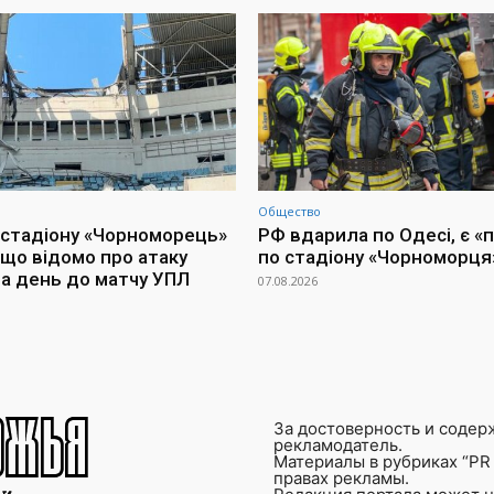
Общество
 стадіону «Чорноморець»
РФ вдарила по Одесі, є «
 що відомо про атаку
по стадіону «Чорноморця
за день до матчу УПЛ
07.08.2026
За достоверность и содер
рекламодатель.
Материалы в рубриках “PR 
правах рекламы.