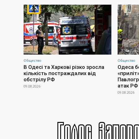
Общество
Общество
В Одесі та Харкові різко зросла
Одеса бе
кількість постраждалих від
«приліт»
обстрілу РФ
Павлогра
атак РФ
09.08.2026
09.08.2026