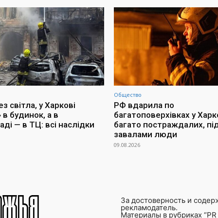
Общество
з світла, у Харкові
РФ вдарила по
 в будинок, а в
багатоповерхівках у Харко
ді — в ТЦ: всі наслідки
багато постраждалих, пі
завалами люди
09.08.2026
За достоверность и содер
рекламодатель.
Материалы в рубриках “PR 