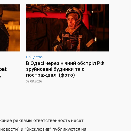
Общество
В Одесі через нічний обстріл РФ
ві:
зруйновані будинки та є
д
постраждалі (фото)
09.08.2026
жание рекламы ответственность несет
новости” и “Эксклюзив” публикуются на