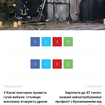
Предыдущий
Следующий
У Києві повторно лунають
Зарплати до 47 тисяч:
гучні вибухи: столицю
названі найзатребуваніші
масовано атакують дрони
професії з бронюванням від