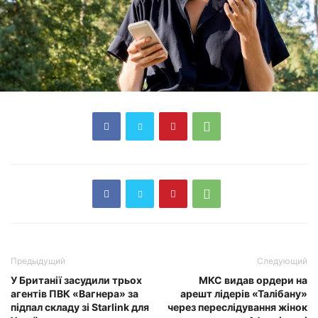
Предыдущий
Следующий
У Британії засудили трьох
МКС видав ордери на
агентів ПВК «Вагнера» за
арешт лідерів «Талібану»
підпал складу зі Starlink для
через переслідування жінок