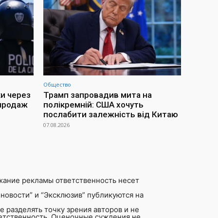
Общество
ки через
Трамп запровадив мита на
 продаж
полікремній: США хочуть
послабити залежність від Китаю
07.08.2026
жание рекламы ответственность несет
новости” и “Эксклюзив” публикуются на
 разделять точку зрения авторов и не
ветственность. Оценочные суждения не