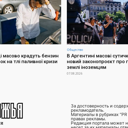
Общество
і масово крадуть бензин
В Аргентині масові сутич
ок на тлі паливної кризи
новий законопроєкт про
землі іноземцям
07.08.2026
За достоверность и содер
рекламодатель.
Материалы в рубриках “PR 
правах рекламы.
Редакция портала может не
несет за их материалы от