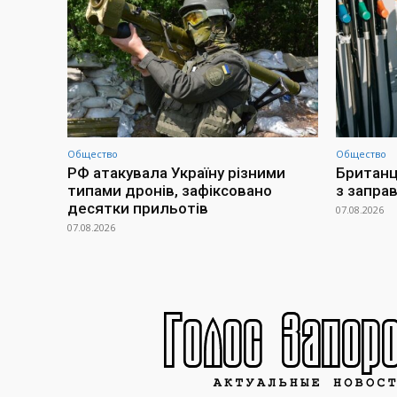
Общество
Общество
РФ атакувала Україну різними
Британц
типами дронів, зафіксовано
з заправ
десятки прильотів
07.08.2026
07.08.2026