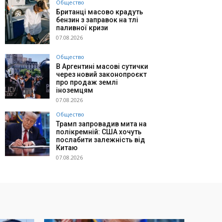
Общество
Британці масово крадуть
бензин з заправок на тлі
паливної кризи
07.08.2026
Общество
В Аргентині масові сутички
через новий законопроєкт
про продаж землі
іноземцям
07.08.2026
Общество
Трамп запровадив мита на
полікремній: США хочуть
послабити залежність від
Китаю
07.08.2026