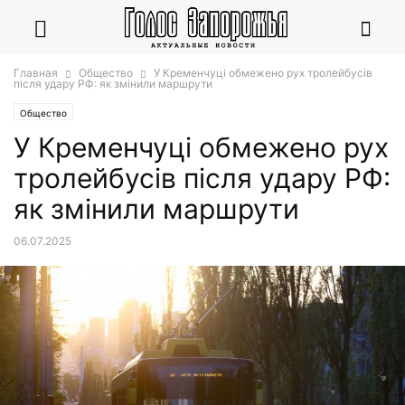
Главная
Общество
У Кременчуці обмежено рух тролейбусів
після удару РФ: як змінили маршрути
Общество
У Кременчуці обмежено рух
тролейбусів після удару РФ:
як змінили маршрути
06.07.2025