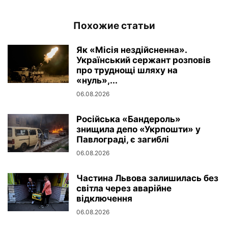
Похожие статьи
Як «Місія нездійсненна».
Український сержант розповів
про труднощі шляху на
«нуль»,...
06.08.2026
Російська «Бандероль»
знищила депо «Укрпошти» у
Павлограді, є загиблі
06.08.2026
Частина Львова залишилась без
світла через аварійне
відключення
06.08.2026