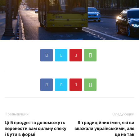
Предыдущий
Следующий
Ці 5 продуктів допоможуть
9 традиційних імен, які ви
перенести вам сильну спеку
вважали українськими, але
і бути в формі
це не так