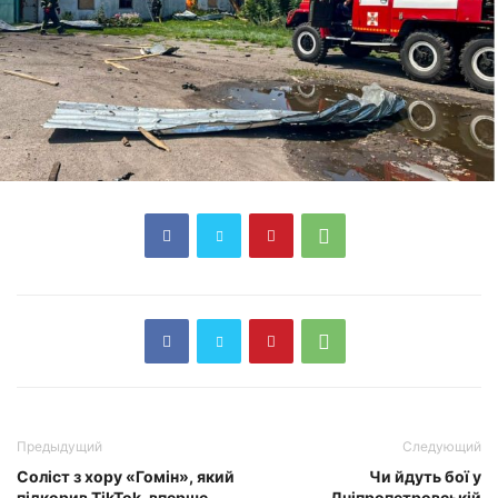
Предыдущий
Следующий
Соліст з хору «Гомін», який
Чи йдуть бої у
підкорив TikTok, вперше
Дніпропетровській