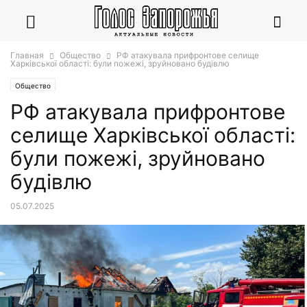
Главная
Общество
РФ атакувала прифронтове селище
Харківської області: були пожежі, зруйновано будівлю
Общество
РФ атакувала прифронтове
селище Харківської області:
були пожежі, зруйновано
будівлю
05.07.2025