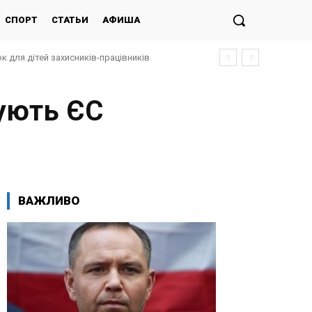
СПОРТ
СТАТЬИ
АФИША
к для дітей захисників-працівників
жують ЄС
ВАЖЛИВО