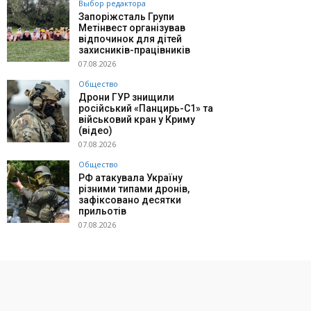
Выбор редактора
Запоріжсталь Групи
Метінвест організував
відпочинок для дітей
захисників-працівників
07.08.2026
Общество
Дрони ГУР знищили
російський «Панцирь-С1» та
військовий кран у Криму
(відео)
07.08.2026
Общество
РФ атакувала Україну
різними типами дронів,
зафіксовано десятки
прильотів
07.08.2026