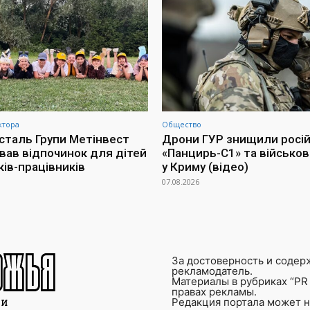
ктора
Общество
сталь Групи Метінвест
Дрони ГУР знищили росі
ував відпочинок для дітей
«Панцирь-С1» та військов
ків-працівників
у Криму (відео)
07.08.2026
За достоверность и содер
рекламодатель.
Материалы в рубриках “PR 
правах рекламы.
Редакция портала может не