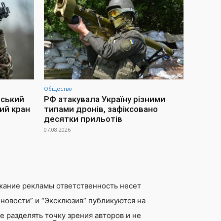
Общество
йський
РФ атакувала Україну різними
ий кран
типами дронів, зафіксовано
десятки прильотів
07.08.2026
жание рекламы ответственность несет
новости” и “Эксклюзив” публикуются на
 разделять точку зрения авторов и не