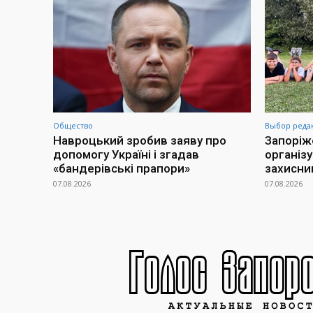
Общество
Выбор реда
Навроцький зробив заяву про
Запоріж
допомогу Україні і згадав
організ
«бандерівські прапори»
захисни
07.08.2026
07.08.2026