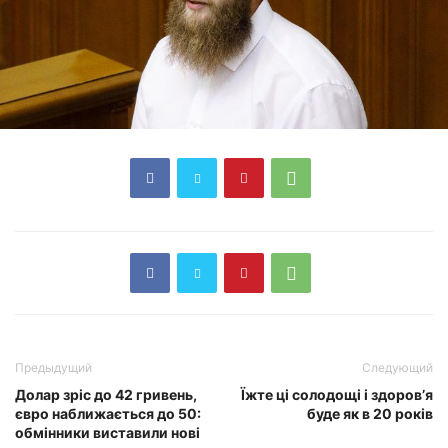
Предыдущий
Следующий
Долар зріс до 42 гривень,
Їжте ці солодощі і здоровʼя
євро наближається до 50:
буде як в 20 років
обмінники виставили нові