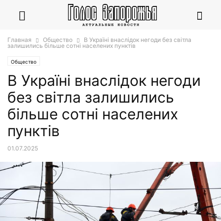
Главная
Общество
В Україні внаслідок негоди без світла
залишились більше сотні населених пунктів
Общество
В Україні внаслідок негоди
без світла залишились
більше сотні населених
пунктів
01.07.2025