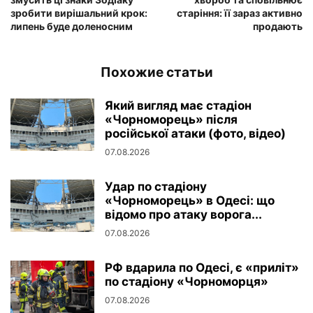
зробити вирішальний крок:
старіння: її зараз активно
липень буде доленосним
продають
Похожие статьи
Який вигляд має стадіон
«Чорноморець» після
російської атаки (фото, відео)
07.08.2026
Удар по стадіону
«Чорноморець» в Одесі: що
відомо про атаку ворога...
07.08.2026
РФ вдарила по Одесі, є «приліт»
по стадіону «Чорноморця»
07.08.2026