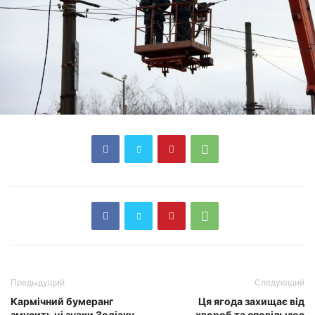
Предыдущий
Следующий
Кармічний бумеранг
Ця ягода захищає від
змусить ці знаки Зодіаку
хвороб та сповільнює