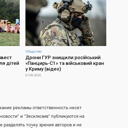
Общество
нвест
Дрони ГУР знищили російський
ля дітей
«Панцирь-С1» та військовий кран
у Криму (відео)
07.08.2026
жание рекламы ответственность несет
новости” и “Эксклюзив” публикуются на
 разделять точку зрения авторов и не