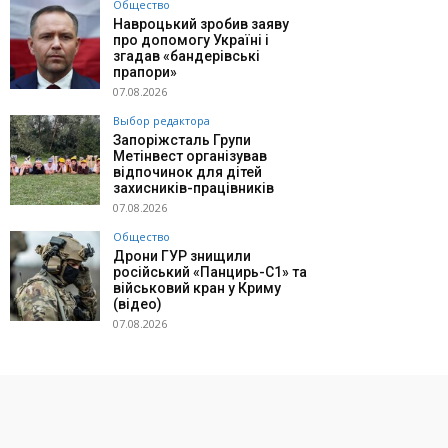
Общество
Навроцький зробив заяву
про допомогу Україні і
згадав «бандерівські
прапори»
07.08.2026
Выбор редактора
Запоріжсталь Групи
Метінвест організував
відпочинок для дітей
захисників-працівників
07.08.2026
Общество
Дрони ГУР знищили
російський «Панцирь-С1» та
військовий кран у Криму
(відео)
07.08.2026