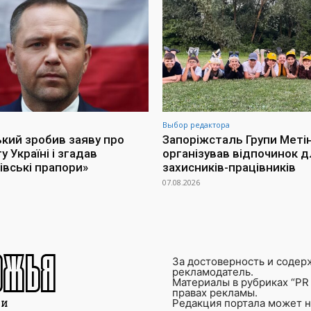
Выбор редактора
кий зробив заяву про
Запоріжсталь Групи Меті
 Україні і згадав
організував відпочинок д
івські прапори»
захисників-працівників
07.08.2026
За достоверность и содер
рекламодатель.
Материалы в рубриках “PR 
правах рекламы.
Редакция портала может не