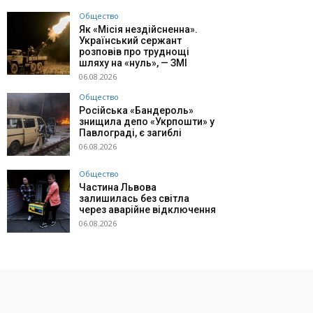
Общество
Як «Місія нездійсненна».
Український сержант
розповів про труднощі
шляху на «нуль», — ЗМІ
06.08.2026
Общество
Російська «Бандероль»
знищила депо «Укрпошти» у
Павлограді, є загиблі
06.08.2026
Общество
Частина Львова
залишилась без світла
через аварійне відключення
06.08.2026