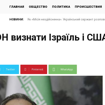
ГЛАВНАЯ
ОБЩЕСТВО
ПОЛИТИКА
ПРОИСШЕСТВИЯ
НОВИНИ:
Як «Місія нездійсненна». Український сержант розповів 
Російська «Бандероль» знищила депо «Укрпошти» у Па
ОН визнати Ізраїль і С
Twitter
Pinterest
WhatsApp