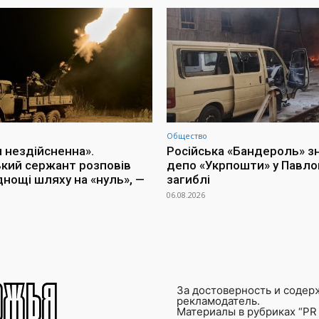
Общество
я нездійсненна».
Російська «Бандероль» 
ький сержант розповів
депо «Укрпошти» у Павлог
днощі шляху на «нуль», —
загиблі
06.08.2026
За достоверность и содер
рекламодатель.
Материалы в рубриках “PR 