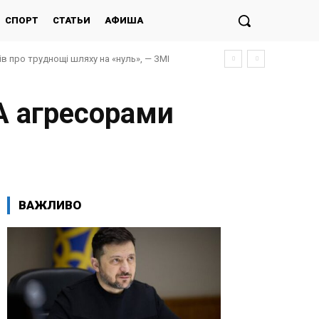
СПОРТ
СТАТЬИ
АФИША
про труднощі шляху на «нуль», — ЗМІ
влограді, є загиблі
ША агресорами
ВАЖЛИВО