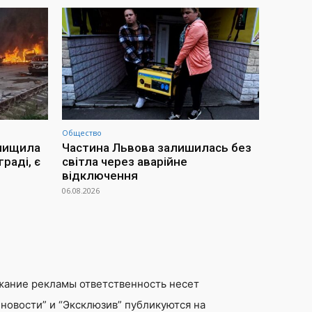
Общество
знищила
Частина Львова залишилась без
раді, є
світла через аварійне
відключення
06.08.2026
жание рекламы ответственность несет
новости” и “Эксклюзив” публикуются на