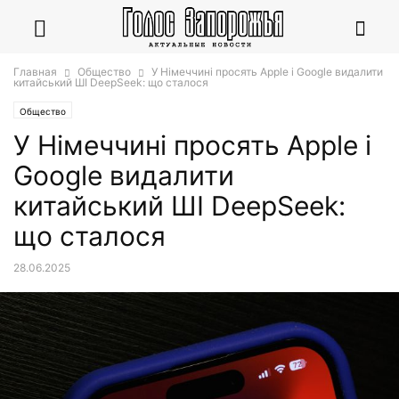
Главная
Общество
У Німеччині просять Apple і Google видалити
китайський ШІ DeepSeek: що сталося
Общество
У Німеччині просять Apple і
Google видалити
китайський ШІ DeepSeek:
що сталося
28.06.2025