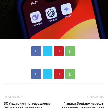
Предыдущий
Следующий
ЗСУ вдарили по аеродрому
4 знаки Зодіаку нарешті
РФ, а в полон потрапив
досягнуть успіху: на кого