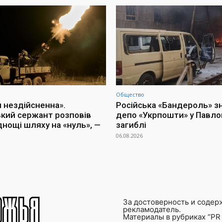
Общество
я нездійсненна».
Російська «Бандероль» 
ький сержант розповів
депо «Укрпошти» у Павлог
днощі шляху на «нуль», —
загиблі
06.08.2026
За достоверность и содер
рекламодатель.
Материалы в рубриках “PR 