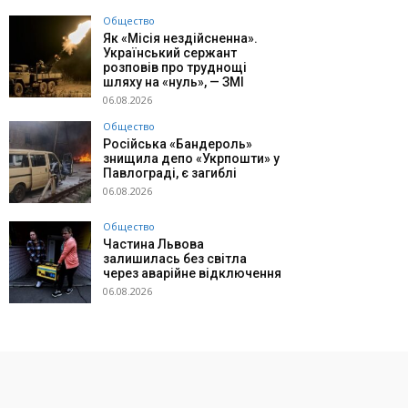
Общество
Як «Місія нездійсненна».
Український сержант
розповів про труднощі
шляху на «нуль», — ЗМІ
06.08.2026
Общество
Російська «Бандероль»
знищила депо «Укрпошти» у
Павлограді, є загиблі
06.08.2026
Общество
Частина Львова
залишилась без світла
через аварійне відключення
06.08.2026