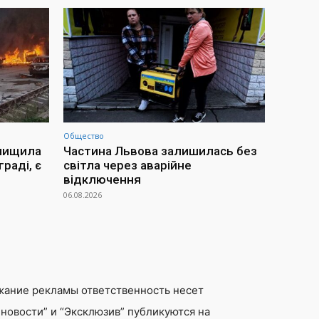
Общество
знищила
Частина Львова залишилась без
раді, є
світла через аварійне
відключення
06.08.2026
жание рекламы ответственность несет
новости” и “Эксклюзив” публикуются на