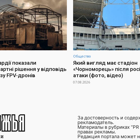
Общество
ардії показали
Який вигляд має стадіон
артні рішення у відповідь
«Чорноморець» після росі
озу FPV-дронів
атаки (фото, відео)
07.08.2026
За достоверность и содер
рекламодатель.
Материалы в рубриках “PR 
правах рекламы.
Редакция портала может не