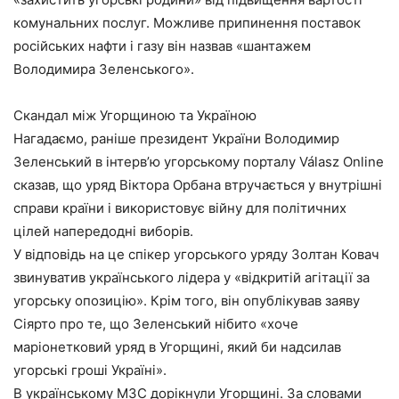
комунальних послуг. Можливе припинення поставок
російських нафти і газу він назвав «шантажем
Володимира Зеленського».
Скандал між Угорщиною та Україною
Нагадаємо, раніше президент України Володимир
Зеленський в інтерв’ю угорському порталу Válasz Online
сказав, що уряд Віктора Орбана втручається у внутрішні
справи країни і використовує війну для політичних
цілей напередодні виборів.
У відповідь на це спікер угорського уряду Золтан Ковач
звинуватив українського лідера у «відкритій агітації за
угорську опозицію». Крім того, він опублікував заяву
Сіярто про те, що Зеленський нібито «хоче
маріонетковий уряд в Угорщині, який би надсилав
угорські гроші Україні».
В українському МЗС дорікнули Угорщині. За словами