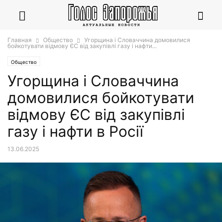
Главная
Общество
Угорщина і Словаччина домовилися
бойкотувати відмову ЄС від закупівлі газу і нафти...
Общество
Угорщина і Словаччина
домовилися бойкотувати
відмову ЄС від закупівлі
газу і нафти в Росії
13.06.2025