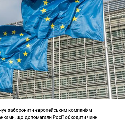
нує заборонити європейським компаніям
нками, що допомагали Росії обходити чинні