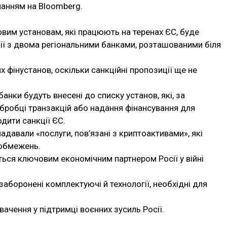
ланням на Bloomberg.
овим установам, які працюють на теренах ЄС, буде
ії з двома регіональними банками, розташованими біля
 фінустанов, оскільки санкційні пропозиції ще не
нки будуть внесені до списку установ, які, за
бробці транзакцій або надання фінансування для
дити санкції ЄС.
адавали «послуги, пов’язані з криптоактивами», які
 обмежень.
ься ключовим економічним партнером Росії у війні
заборонені комплектуючі й технології, необхідні для
ачення у підтримці воєнних зусиль Росії.