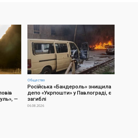
Общество
Російська «Бандероль» знищила
повів
депо «Укрпошти» у Павлограді, є
уль», —
загиблі
06.08.2026