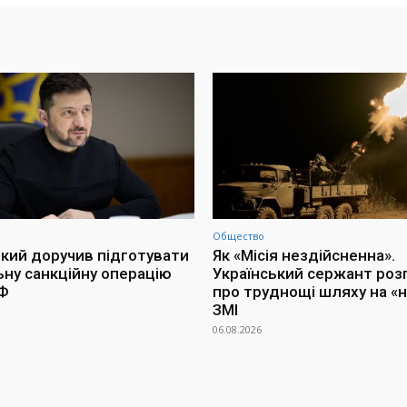
Общество
кий доручив підготувати
Як «Місія нездійсненна».
ьну санкційну операцію
Український сержант роз
РФ
про труднощі шляху на «н
ЗМІ
06.08.2026