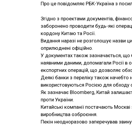
Про це повідомляє РБК-Україна з поси
Згідно з проектами документів, фінанс
заборонено проводити будь-які операц
кордону Китаю та Росії.
Видання наразі не розголошує назви цих
оприлюднені офіційно.
У документах також зазначається, що ба
наявними даними, допомагали Росії в о
експортних операцій, що дозволяє обхо
Деякі банки з переліку також начебто н
використовуються Росією для обходу
Як зазначає Bloomberg, Китай залишаєт
проти України.
Китайські компанії постачають Москві 
виробництва озброєння.
Пекін неодноразово заперечував звинув